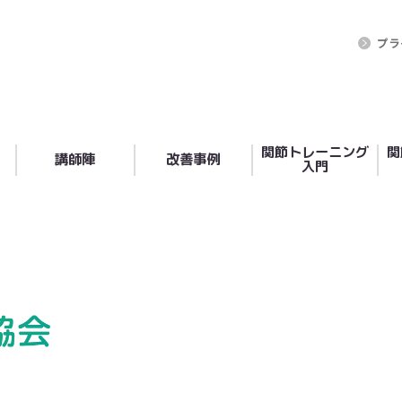
プラ
関節トレーニング
関
講師陣
改善事例
入門
小笹 典子