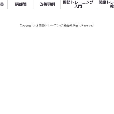
関節トレーニング
関節トレ
員
講師陣
改善事例
入門
教
Copyright (c) 関節トレーニング協会All Right Reserved.