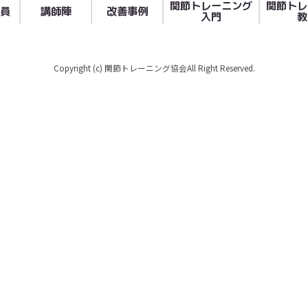
関節トレーニング
関節トレ
員
講師陣
改善事例
入門
教
Copyright (c) 関節トレーニング協会All Right Reserved.