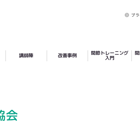
プラ
関節トレーニング
関
講師陣
改善事例
入門
嶋田 朋佳