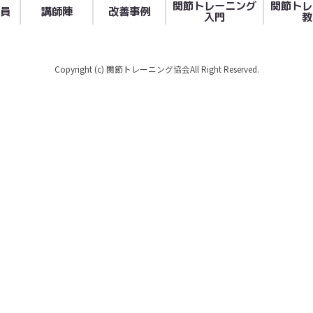
関節トレーニング
関節トレ
員
講師陣
改善事例
入門
教
Copyright (c) 関節トレーニング協会All Right Reserved.