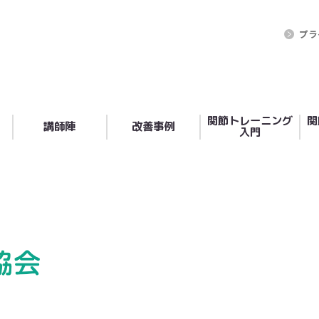
プラ
関節トレーニング
関
講師陣
改善事例
入門
高橋 仁人（よしと）